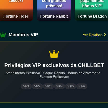
10000x!
com grandes
pagamentos,
prêmios!
bônus VIP!
Fortune Tiger
Fortune Rabbit
Fortune Dragon
Membros VIP
Ver Detalhes
Privilégios VIP exclusivos da CHILLBET
Atendimento Exclusivo · Saque Rápido · Bônus de Aniversário ·
Eventos Exclusivos
VIP1
VIP2
VIP3
VIP4
VIP5
VIP6