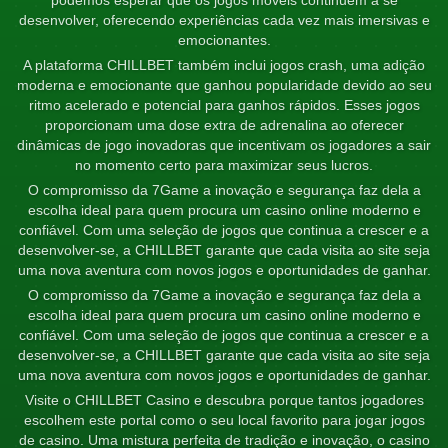
podemos esperar que os jogos móveis continuem a se
desenvolver, oferecendo experiências cada vez mais imersivas e
emocionantes.
A plataforma CHILLBET também inclui jogos crash, uma adição
moderna e emocionante que ganhou popularidade devido ao seu
ritmo acelerado e potencial para ganhos rápidos. Esses jogos
proporcionam uma dose extra de adrenalina ao oferecer
dinâmicas de jogo inovadoras que incentivam os jogadores a sair
no momento certo para maximizar seus lucros.
O compromisso da 7Game a inovação e segurança faz dela a
escolha ideal para quem procura um casino online moderno e
confiável. Com uma seleção de jogos que continua a crescer e a
desenvolver-se, a CHILLBET garante que cada visita ao site seja
uma nova aventura com novos jogos e oportunidades de ganhar.
O compromisso da 7Game a inovação e segurança faz dela a
escolha ideal para quem procura um casino online moderno e
confiável. Com uma seleção de jogos que continua a crescer e a
desenvolver-se, a CHILLBET garante que cada visita ao site seja
uma nova aventura com novos jogos e oportunidades de ganhar.
Visite o CHILLBET Casino e descubra porque tantos jogadores
escolhem este portal como o seu local favorito para jogar jogos
de casino. Uma mistura perfeita de tradição e inovação, o casino