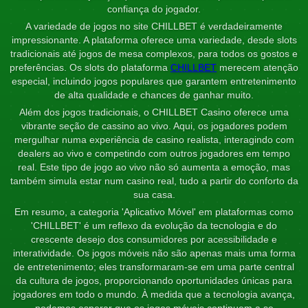
confiança do jogador.
A variedade de jogos no site CHILLBET é verdadeiramente
impressionante. A plataforma oferece uma variedade, desde slots
tradicionais até jogos de mesa complexos, para todos os gostos e
preferências. Os slots do plataforma
CHILLBET
merecem atenção
especial, incluindo jogos populares que garantem entretenimento
de alta qualidade e chances de ganhar muito.
Além dos jogos tradicionais, o CHILLBET Casino oferece uma
vibrante seção de cassino ao vivo. Aqui, os jogadores podem
mergulhar numa experiência de casino realista, interagindo com
dealers ao vivo e competindo com outros jogadores em tempo
real. Este tipo de jogo ao vivo não só aumenta a emoção, mas
também simula estar num casino real, tudo a partir do conforto da
sua casa.
Em resumo, a categoria 'Aplicativo Móvel' em plataformas como
'CHILLBET' é um reflexo da evolução da tecnologia e do
crescente desejo dos consumidores por acessibilidade e
interatividade. Os jogos móveis não são apenas mais uma forma
de entretenimento; eles transformaram-se em uma parte central
da cultura de jogos, proporcionando oportunidades únicas para
jogadores em todo o mundo. À medida que a tecnologia avança,