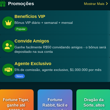
Promoções
Mostrar Mais
Benefícios VIP
Bônus VIP diário + semanal + mensal
Popular
Convide Amigos
Ganhe facilmente R$50 convidando amigos - o bônus será
depositado na sua conta
Agente Exclusivo
5% de comissão, agente exclusivo, $1.000.000 por mês
Novo
Fortune Tiger,
Fortune
Dragão da
ganhe até
Rabbit, fácil e
Sorte, altos