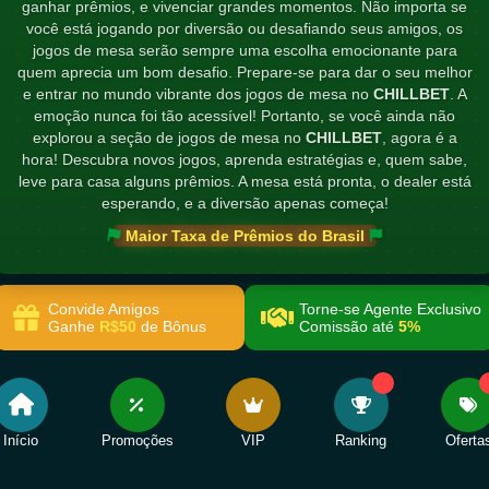
ganhar prêmios, e vivenciar grandes momentos. Não importa se
você está jogando por diversão ou desafiando seus amigos, os
jogos de mesa serão sempre uma escolha emocionante para
quem aprecia um bom desafio. Prepare-se para dar o seu melhor
e entrar no mundo vibrante dos jogos de mesa no
CHILLBET
. A
emoção nunca foi tão acessível! Portanto, se você ainda não
explorou a seção de jogos de mesa no
CHILLBET
, agora é a
hora! Descubra novos jogos, aprenda estratégias e, quem sabe,
leve para casa alguns prêmios. A mesa está pronta, o dealer está
esperando, e a diversão apenas começa!
Maior Taxa de Prêmios do Brasil
Convide Amigos
Torne-se Agente Exclusivo
Ganhe
R$50
de Bônus
Comissão até
5%
Início
Promoções
VIP
Ranking
Oferta