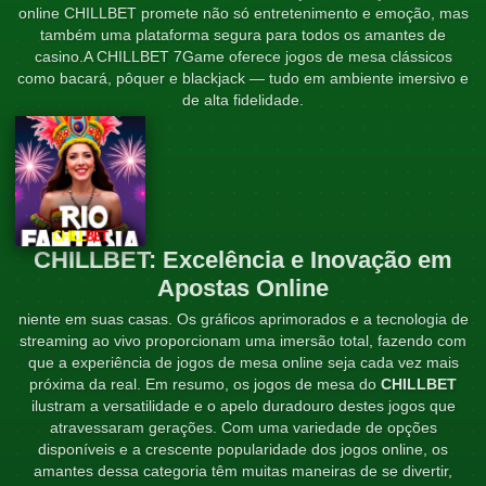
online CHILLBET promete não só entretenimento e emoção, mas
também uma plataforma segura para todos os amantes de
casino.A CHILLBET 7Game oferece jogos de mesa clássicos
como bacará, pôquer e blackjack — tudo em ambiente imersivo e
de alta fidelidade.
CHILLBET: Excelência e Inovação em
Apostas Online
niente em suas casas. Os gráficos aprimorados e a tecnologia de
streaming ao vivo proporcionam uma imersão total, fazendo com
que a experiência de jogos de mesa online seja cada vez mais
próxima da real. Em resumo, os jogos de mesa do
CHILLBET
ilustram a versatilidade e o apelo duradouro destes jogos que
atravessaram gerações. Com uma variedade de opções
disponíveis e a crescente popularidade dos jogos online, os
amantes dessa categoria têm muitas maneiras de se divertir,